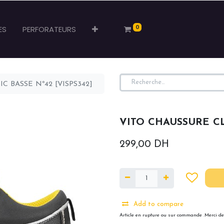
0
ES
PERFORATEURS
C BASSE Nº42 [VISPS342]
VITO CHAUSSURE CLA
299,00
DH
Add to compare
Article en rupture ou sur commande .Merci de