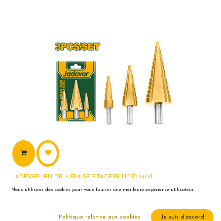
JADEVER JEU DE 3 FRAISE ETAGERE [JDJD3401]
150,00
DH
Nous utilisons des cookies pour vous fournir une meilleure expérience utilisateur.
Politique relative aux cookies
Je suis d'accord