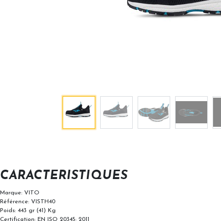
CARACTERISTIQUES
Marque: VITO
Référence: VISTH40
INGCO by MACRO MALL
Poids: 443 gr (41) Kg
Certification: EN ISO 20345: 2011