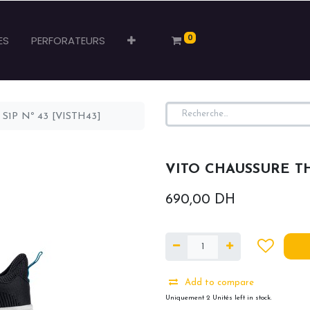
0
ES
PERFORATEURS
1P Nº 43 [VISTH43]
VITO CHAUSSURE THO
690,00
DH
Add to compare
Uniquement 2 Unités left in stock.