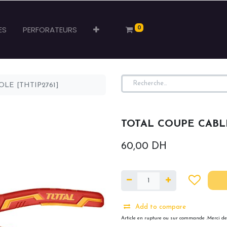
0
ES
PERFORATEURS
LE [THTIP2761]
TOTAL COUPE CABLE
60,00
DH
Add to compare
Article en rupture ou sur commande .Merci de