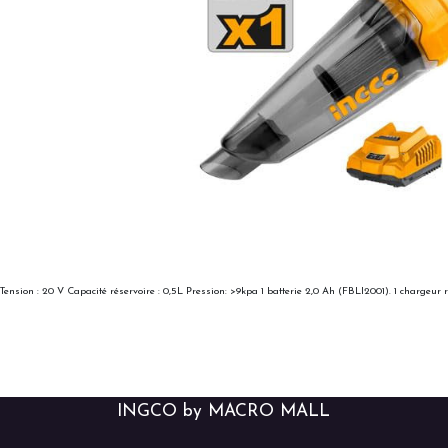
Tension : 20 V Capacité réservoire : 0,5L Pression: >9kpa 1 batterie 2,0 Ah (FBLI2001). 1 chargeur
INGCO by MACRO MALL