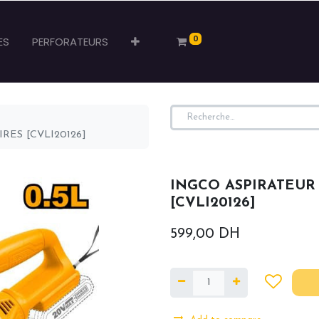
0
ES
PERFORATEURS
RES [CVLI20126]
INGCO ASPIRATEUR 
[CVLI20126]
599,00
DH