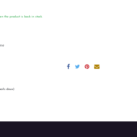
en the product is back in stock.
gne
poils doux)