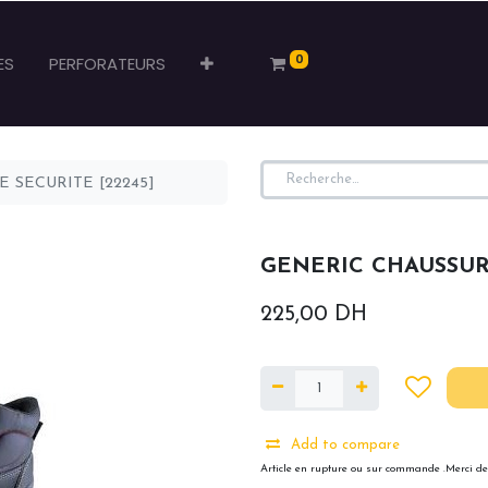
0
ES
PERFORATEURS
 SECURITE [22245]
GENERIC CHAUSSURE
225,00
DH
Add to compare
Article en rupture ou sur commande .Merci de