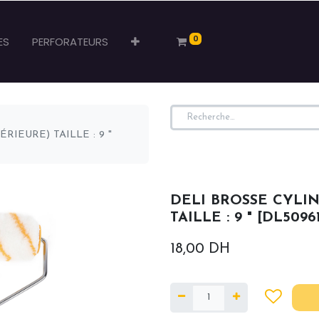
0
ES
PERFORATEURS
RIEURE) TAILLE : 9 "
DELI BROSSE CYLI
TAILLE : 9 " [DL5096
18,00
DH