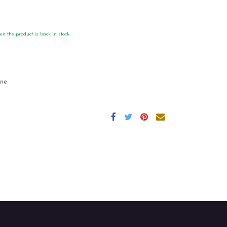
en the product is back in stock.
gne