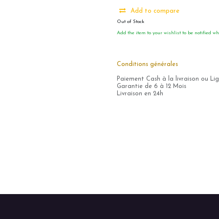
Add to compare
Out of Stock
Add the item to your wishlist to be notified wh
Conditions générales
Paiement Cash à la livraison ou Li
Garantie de 6 à 12 Mois
Livraison en 24h