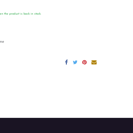
en the product is back in stock.
gne