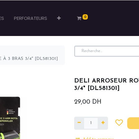
0
ES
PERFORATEURS
 3 BRAS 3/4" [DL581301]
DELI ARROSEUR ROT
3/4" [DL581301]
29,00
DH