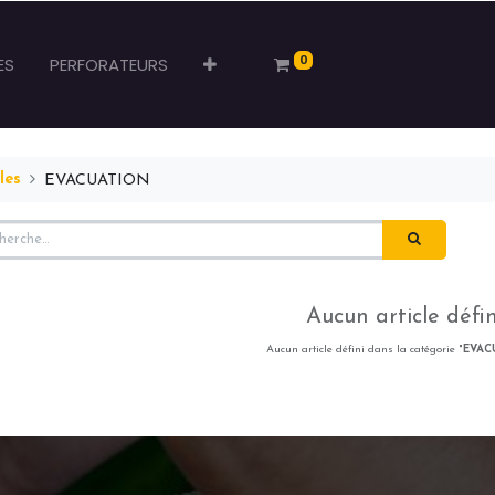
0
ES
PERFORATEURS
les
EVACUATION
Aucun article défin
Aucun article défini dans la catégorie "
EVAC