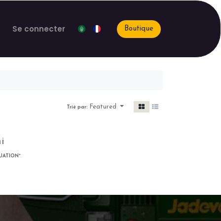
Se connecter
Boutique
Featured
Trié par:
i
UATION
".