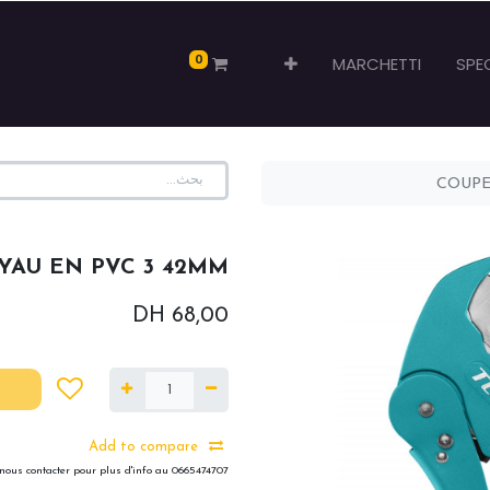
0
MARCHETTI
SPE
COUPE
YAU EN PVC 3 42MM
DH
68,00
Add to compare
nous contacter pour plus d'info au 0665474707