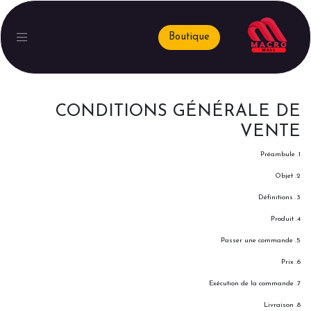
Boutique
CONDITIONS GÉNÉRALE DE
VENTE
1. Préambule
2. Objet
3. Définitions
4. Produit
5. Passer une commande
6. Prix
7. Exécution de la commande
8. Livraison