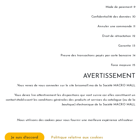
9. Mode de paiement
10. Confidentialité des données
11. Annuler une commande
12. Droit de rétractation
13. Garantie
14. Preuve des transactions payés par carte bancaire
15. Force majeure
AVERTISSEMENT
Vous venez de vous connecter sur le site bricomall.ma de la Société MACRO MALL.
Vous devez lire attentivement les dispositions qui vont suivre car elles constituent un
contact établissant les conditions générales des produits et services du catalogue (ou de la
boutique) électronique de la Société MACRO MALL.
Le « clic » que vous exécuterez après avoir rempli votre bon de commande constitue la
validation de votre commande et vaudra acceptation irrévocable des présentes conditions
Nous utilisons des cookies pour vous fournir une meilleure expérience utilisateur.
générales.
En conséquence, vous ne pouvez commander de produits ou services que si vous acceptez
Je suis d'accord
Politique relative aux cookies
les conditions prévues ci-dessous.