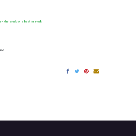
en the product is back in stock.
gne