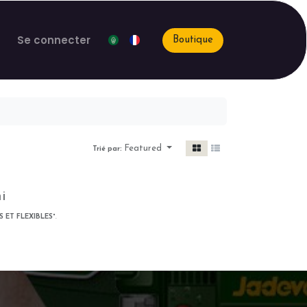
Se connecter
Boutique
Featured
Trié par:
i
 ET FLEXIBLES
".