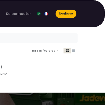
Se connecter
Boutique
Featured
Trié par:
i
ISINE
".