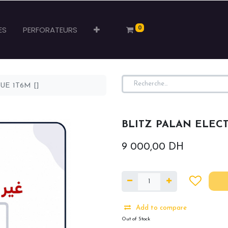
0
ES
PERFORATEURS
UE 1T6M []
BLITZ PALAN ELECT
9 000,00
DH
Add to compare
Out of Stock