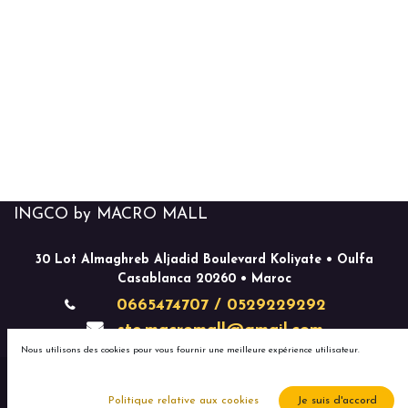
INGCO by MACRO MALL
30 Lot Almaghreb Aljadid Boulevard Koliyate • Oulfa
Casablanca 20260 • Maroc
0665474707 / 0529229292
ste.macromall@gmail.com
Nous utilisons des cookies pour vous fournir une meilleure expérience utilisateur.
Copyright © MACRO MALL
Politique relative aux cookies
Je suis d'accord